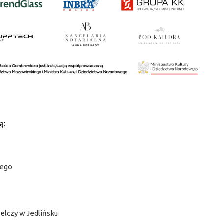
ą:
iego
elczy w Jedlińsku