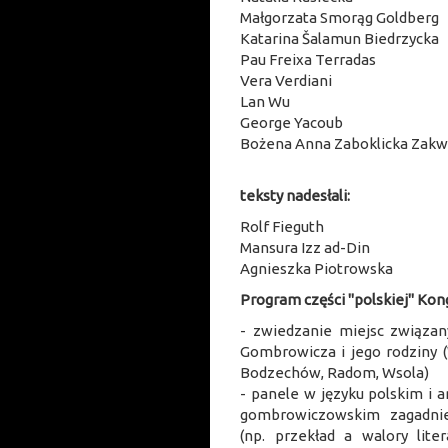
Małgorzata Smorąg Goldberg
Katarina Šalamun Biedrzycka
Pau Freixa Terradas
Vera Verdiani
Lan Wu
George Yacoub
Bożena Anna Zaboklicka Zak
teksty nadesłali:
Rolf Fieguth
Mansura Izz ad-Din
Agnieszka Piotrowska
Program części "polskiej" Kon
- zwiedzanie miejsc związan
Gombrowicza i jego rodziny 
Bodzechów, Radom, Wsola)
- panele w języku polskim i 
gombrowiczowskim zagadnie
(np. przekład a walory lite