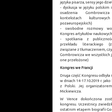
języka pisarza, sensy jego dzie
- dyskusja w języku polskim 
osadzenia Gombrowic
kontekstach kulturowyc
pozaeuropejskich)
- swobodne rozmowy wok
Kongres artykułów naukowyc
- spotkania z publicznoś
przekładu literackiego (
związane z tłumaczeniem, czy
Gombrowicza we wszystkich ję
one przełożone)
Kongres we Francji
Druga część Kongresu odbyła 
w dniach 14-17.10.2019 r. jak
z Polski. Jej organizatore
Mickiewicza.
W Vence dokończona zost
kongresu. Uczestnicy zwiedzi
ostatnim etapem biografii Go