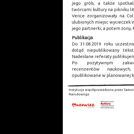
jego grób, a także spotka
twórcami kultury na pikniku li
Vence zorganizowały na Co
ulubionych miejsc wycieczek 
jego partnerki, a potem żony, 
Publikacja
Do 31.08.2019 roku uczestni
dotąd niepublikowany teks
Nadesłane referaty publikujem
Po pozytywnym zakwal
recenzentów naukowych,
opublikowane w planowanej ks
Instytucja współprowadzona przez Samor
Narodowego