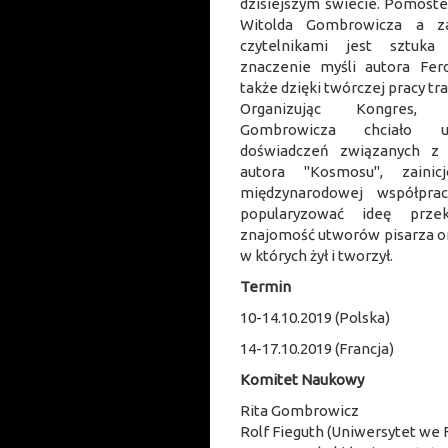
dzisiejszym świecie. Pomost
Witolda Gombrowicza a z
czytelnikami jest sztuka
znaczenie myśli autora Fer
także dzięki twórczej pracy tr
Organizując Kongres,
Gombrowicza chciało u
doświadczeń związanych z
autora "Kosmosu", zaini
międzynarodowej współprac
popularyzować ideę przek
znajomość utworów pisarza or
w których żył i tworzył.
Termin
10-14.10.2019 (Polska)
14-17.10.2019 (Francja)
Komitet Naukowy
Rita Gombrowicz
Rolf Fieguth (Uniwersytet we 