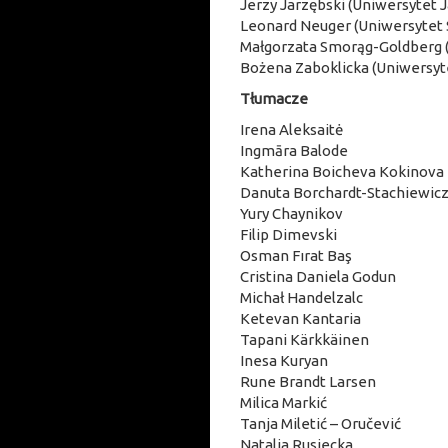
Jerzy Jarzębski (Uniwersytet J
Leonard Neuger (Uniwersytet
Małgorzata Smorąg-Goldberg 
Bożena Zaboklicka (Uniwersyt
Tłumacze
Irena Aleksaitė
Ingmāra Balode
Katherina Boicheva Kokinova
Danuta Borchardt-Stachiewic
Yury Chaynikov
Filip Dimevski
Osman Fırat Baş
Cristina Daniela Godun
Michał Handelzalc
Ketevan Kantaria
Tapani Kärkkäinen
Inesa Kuryan
Rune Brandt Larsen
Milica Markić
Tanja Miletić – Oručević
Natalia Rusiecka