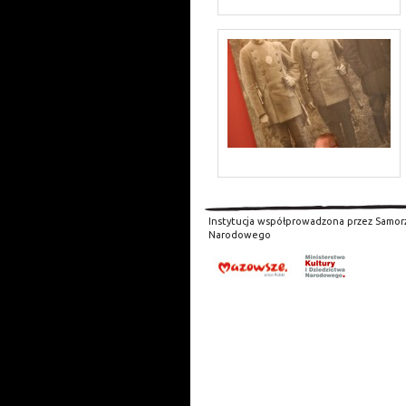
Instytucja współprowadzona przez Samor
Narodowego