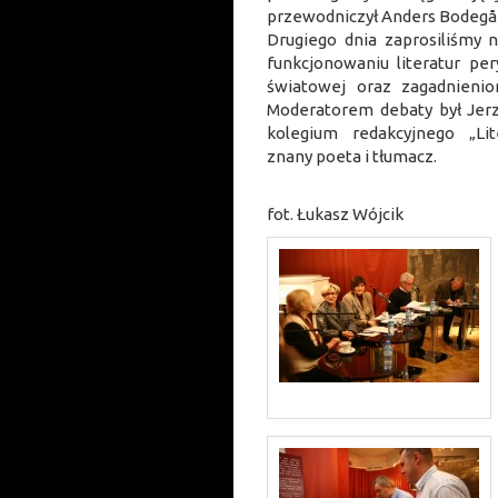
przewodniczył Anders Bodegå
Drugiego dnia zaprosiliśmy 
funkcjonowaniu literatur per
światowej oraz zagadnieni
Moderatorem debaty był Jerz
kolegium redakcyjnego „Lit
znany poeta i tłumacz.
fot. Łukasz Wójcik