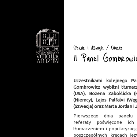
Obraz i dźwięk / Obraz
II Panel Gombrowi
Uczestnikami kolejnego Pa
Gombrowicz wybitni tłumac
(USA), Bożena Zaboklicka (H
(Niemcy), Lajos Palfalvi (Wę
(Szwecja) oraz Marta Jordan i 
Pierwszego dnia panelu u
referaty poświęcone ich
tłumaczeniem i popularyzacją
poszczególnych kręgach jęz