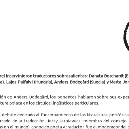
el intervinieron traductores sobresalientes: Danuta Borchardt (E
a), Lajos Palfalvi (Hungría), Anders Bodegård (Suecia) y Marta Jo
cción de Anders Bodegård, los ponentes hablaron sobre sus exper
tura polaca en los círculos lingüísticos particulares.
 debate dedicado al funcionamiento de las literaturas periféricas
ado de la traducción. Jerzy Jarniewicz, miembro del consejo e
ras en el mundo), conocido poeta y traductor, fue el moderador del