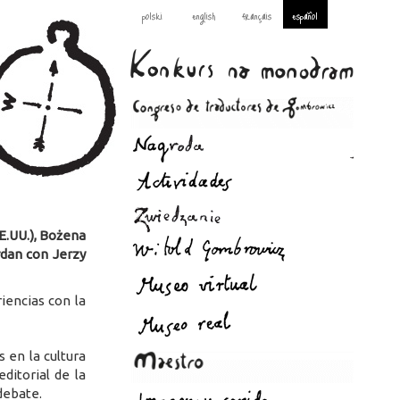
polski
english
français
español
E.UU.), Bożena
rdan con Jerzy
iencias con la
 en la cultura
ditorial de la
 debate.