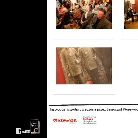
Instytucja współprowadzona przez Samorząd Wojewód