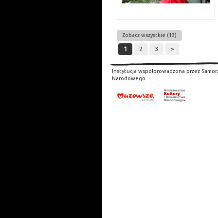
Zobacz wszystkie (13)
1
2
3
>
Instytucja współprowadzona przez Samor
Narodowego