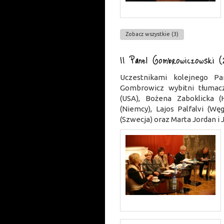
Zobacz wszystkie (3)
II Panel Gombrowiczowski (
Uczestnikami kolejnego Pa
Gombrowicz wybitni tłumac
(USA), Bożena Zaboklicka (H
(Niemcy), Lajos Palfalvi (Wę
(Szwecja) oraz Marta Jordan i 