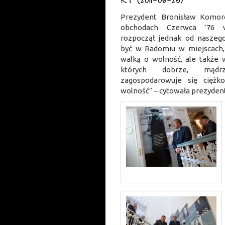
Prezydent Bronisław Komor
obchodach Czerwca ’76 
rozpoczął jednak od nasze
być w Radomiu w miejscach,
walką o wolność, ale także 
których dobrze, mądr
zagospodarowuje się ciężk
wolność” – cytowała prezyden