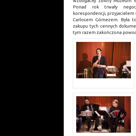
wzbogaciły zbiory Muzeum 
Ponad rok trwały negoc
korespondencji, przyjaciele
Carlosem Gómezem. Była to
zakupu tych cennych dokumen
tym razem zakończona powo