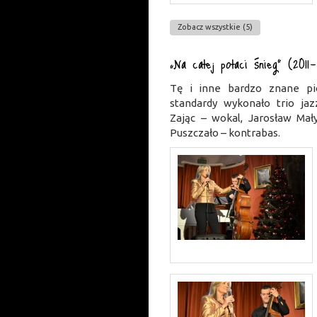
Zobacz wszystkie (5)
„Na całej połaci śnieg” (2011-
Tę i inne bardzo znane pi
standardy wykonało trio jaz
Zając – wokal, Jarosław Mał
Puszczało – kontrabas.