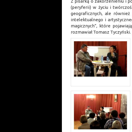
Z pisarką o zakorzenieniu i po
(peryferii) w życiu i twórczoś
geograficznych, ale również p
intelektualnego i artystyczne
magicznych”, które pojawiają
rozmawiał Tomasz Tyczyński.