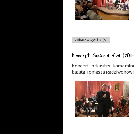
Zobacz wszystkie (5)
Koncert Sinfonia Viva (201
Koncert orkiestry kameraln
batutą Tomasza Radziwonowi