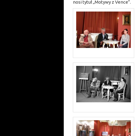
nosi tytuł „Motywy z Vence”.