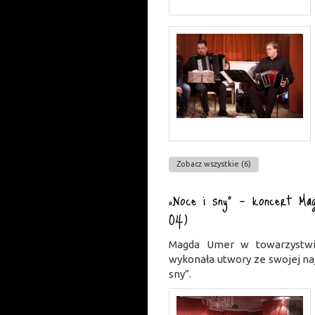
Zobacz wszystkie (6)
„Noce i sny” – koncert Mag
04)
Magda Umer w towarzystw
wykonała utwory ze swojej na
sny”.