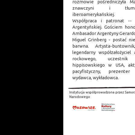
rozmowie pośredniczyła Ma
znawczyni i tłumac
iberoamerykańskiej.
Współpraca i patronat --
Argentyńskiej. Gościem hon
Ambasador Argentyny Gerardo 
Miguel Grinberg - postać nie
barwna. Artysta-buntownik
legendarny współzałożyciel 
rockowego, uczestnik
hippisowskiego w USA, akt
pacyfistyczny, prezenter
wydawca, wykładowca.
Instytucja współprowadzona przez Samor
Narodowego