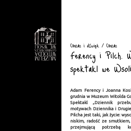
Obraz i dźwięk / Obraz
Ferency i Pilch. 
spektakl we Wsol
Adam Ferency i Joanna Kosie
grudnia w Muzeum Witolda G
Spektakl „Dziennik przeb
motywach Dziennika i Drugie
Pilcha jest taki, jak życie: wys
niskim, radość ze smutkiem
przejmującą potrzebą 