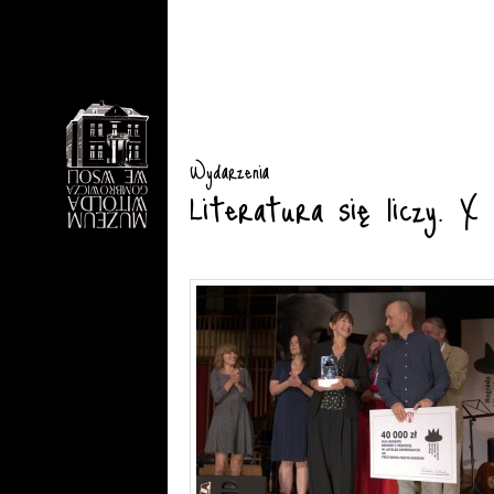
Wydarzenia
Literatura się liczy. X 