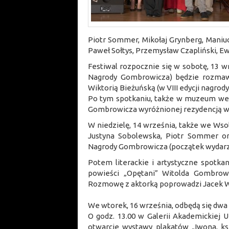
Piotr Sommer, Mikołaj Grynberg, Maniuc
Paweł Sołtys, Przemysław Czapliński, Ew
Festiwal rozpocznie się w sobotę, 13 w
Nagrody Gombrowicza) będzie rozmawi
Wiktorią Bieżuńską (w VIII edycji nagrod
Po tym spotkaniu, także w muzeum we W
Gombrowicza wyróżnionej rezydencją w
W niedzielę, 14 września, także we Wso
Justyna Sobolewska, Piotr Sommer ora
Nagrody Gombrowicza (początek wydarze
Potem literackie i artystyczne spotka
powieści „Opętani” Witolda Gombrowi
Rozmowę z aktorką poprowadzi Jacek Wa
We wtorek, 16 września, odbędą się dwa
O godz. 13.00 w Galerii Akademickiej U
otwarcie wystawy plakatów „Iwona, ksi