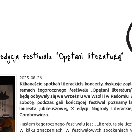
edycja festiwalu "Opętani literaturą"
2025-08-26
Kilkanaście spotkań literackich, koncerty, dyskusje za
ramach tegorocznego festiwalu „Opętani literaturą
będą odbywały się we wrześniu we Wsoli i w Radomiu. 
sobotę, podczas gali kończącej festiwal poznamy l
laureata jubileuszowej, X edycji Nagrody Literackie
Gombrowicza.
Hasłem tegorocznego festiwalu jest „Literatura się liczy”
W kilku znaczeniach. W festiwalowych spotkaniach 