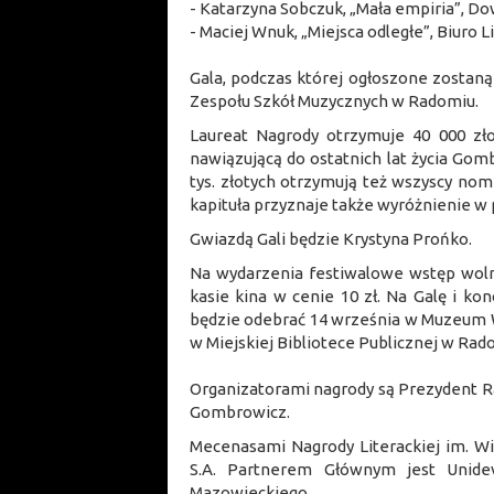
- Katarzyna Sobczuk, „Mała empiria”, D
- Maciej Wnuk, „Miejsca odległe”, Biuro L
Gala, podczas której ogłoszone zostaną
Zespołu Szkół Muzycznych w Radomiu.
Laureat Nagrody otrzymuje 40 000 zło
nawiązującą do ostatnich lat życia Go
tys. złotych otrzymują też wszyscy no
kapituła przyznaje także wyróżnienie w p
Gwiazdą Gali będzie Krystyna Prońko.
Na wydarzenia festiwalowe wstęp wolny,
kasie kina w cenie 10 zł. Na Galę i k
będzie odebrać 14 września w Muzeum 
w Miejskiej Bibliotece Publicznej w Rad
Organizatorami nagrody są Prezydent 
Gombrowicz.
Mecenasami Nagrody Literackiej im. W
S.A. Partnerem Głównym jest Unid
Mazowieckiego.