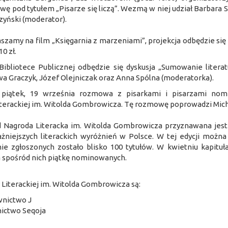
wę pod tytułem „Pisarze się liczą”. Wezmą w niej udział Barbara S
zyński (moderator).
aszamy na film „Księgarnia z marzeniami”, projekcja odbędzie si
10 zł.
ibliotece Publicznej odbędzie się dyskusja „Sumowanie literat
a Graczyk, Józef Olejniczak oraz Anna Spólna (moderatorka).
 piątek, 19 września rozmowa z pisarkami i pisarzami no
 Literackiej im. Witolda Gombrowicza. Tę rozmowę poprowadzi Mic
Nagroda Literacka im. Witolda Gombrowicza przyznawana jest
niejszych literackich wyróżnień w Polsce. W tej edycji można 
e zgłoszonych zostało blisko 100 tytułów. W kwietniu kapituła
ła spośród nich piątkę nominowanych.
Literackiej im. Witolda Gombrowicza są:
wnictwo J
nictwo Seqoja