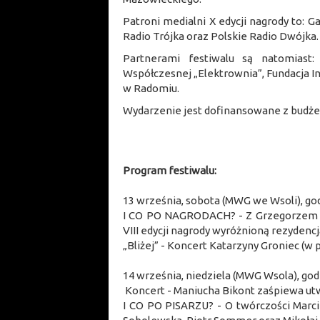
Patroni medialni X edycji nagrody to: G
Radio Trójka oraz Polskie Radio Dwójka.
Partnerami festiwalu są natomiast
Współczesnej „Elektrownia”, Fundacja 
w Radomiu.
Wydarzenie jest dofinansowane z budż
Program festiwalu:
13 września, sobota (MWG we Wsoli), god
I CO PO NAGRODACH? - Z Grzegorzem Bo
VIII edycji nagrody wyróżnioną rezydenc
„Bliżej” - Koncert Katarzyny Groniec (
14 września, niedziela (MWG Wsola), godz
Koncert - Maniucha Bikont zaśpiewa ut
I CO PO PISARZU? - O twórczości Marc