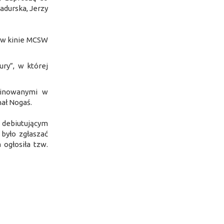
adurska, Jerzy
ę w kinie MCSW
ury”, w której
minowanymi w
hał Nogaś.
 debiutującym
było zgłaszać
 ogłosiła tzw.