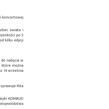
li koncertowej
obec świata i
ysokości po 5
d kilku edycji
y do nabycia w
, które można
z 16 września
sprawuje Rita
matyki KOMBUD
 Województwa