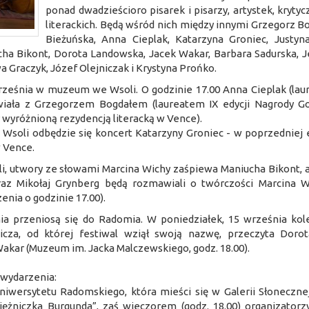
ponad dwadzieścioro pisarek i pisarzy, artystek, krytyc
literackich. Będą wśród nich między innymi Grzegorz Bo
Bieżuńska, Anna Cieplak, Katarzyna Groniec, Justyn
ha Bikont, Dorota Landowska, Jacek Wakar, Barbara Sadurska, J
a Graczyk, Józef Olejniczak i Krystyna Prońko.
rześnia w muzeum we Wsoli. O godzinie 17.00 Anna Cieplak (laure
ała z Grzegorzem Bogdałem (laureatem IX edycji Nagrody G
y wyróżnioną rezydencją literacką w Vence).
soli odbędzie się koncert Katarzyny Groniec - w poprzedniej e
 Vence.
li, utwory ze słowami Marcina Wichy zaśpiewa Maniucha Bikont, 
z Mikołaj Grynberg będą rozmawiali o twórczości Marcina Wi
nia o godzinie 17.00).
nia przeniosą się do Radomia. W poniedziałek, 15 września kol
cza, od której festiwal wziął swoją nazwę, przeczyta Doro
kar (Muzeum im. Jacka Malczewskiego, godz. 18.00).
 wydarzenia:
niwersytetu Radomskiego, która mieści się w Galerii Słoneczne
ężniczka Burgunda”, zaś wieczorem (godz. 18.00) organizatorz