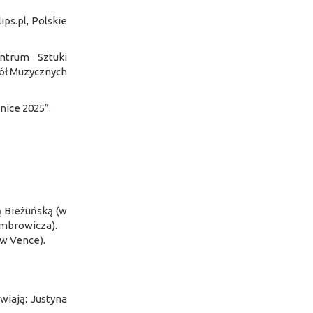
ps.pl, Polskie
ntrum Sztuki
kół Muzycznych
ice 2025”.
 Bieżuńską (w
ombrowicza).
 w Vence).
iają: Justyna