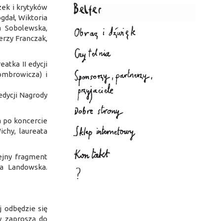
zek i krytyków
gdał, Wiktoria
a Sobolewska,
erzy Franczak,
atka II edycji
ombrowicza) i
dycji Nagrody
a po koncercie
chy, laureata
ejny fragment
ta Landowska.
j odbędzie się
y zaproszą do