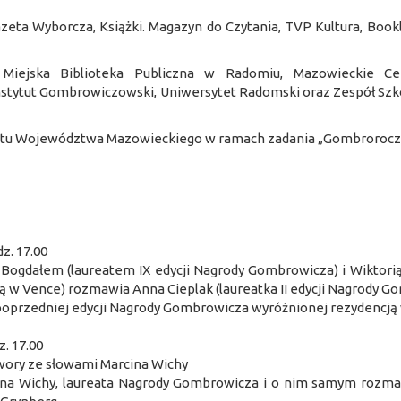
azeta Wyborcza, Książki. Magazyn do Czytania, TVP Kultura, Bookli
: Miejska Biblioteka Publiczna w Radomiu, Mazowieckie Ce
Instytut Gombrowiczowski, Uniwersytet Radomski oraz Zespół Sz
etu Województwa Mazowieckiego w ramach zadania „Gombroroczn
z. 17.00
gdałem (laureatem IX edycji Nagrody Gombrowicza) i Wiktorią
ją w Vence) rozmawia Anna Cieplak (laureatka II edycji Nagrody G
w poprzedniej edycji Nagrody Gombrowicza wyróżnionej rezydencją
. 17.00
wory ze słowami Marcina Wichy
ina Wichy, laureata Nagrody Gombrowicza i o nim samym rozmaw