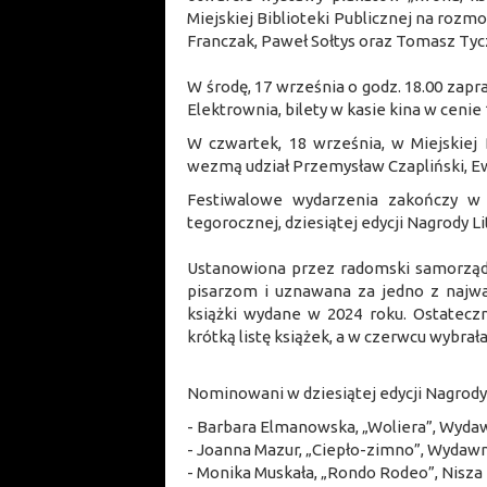
Miejskiej Biblioteki Publicznej na rozmo
Franczak, Paweł Sołtys oraz Tomasz Tyc
W środę, 17 września o godz. 18.00 zapr
Elektrownia, bilety w kasie kina w cenie 
W czwartek, 18 września, w Miejskiej B
wezmą udział Przemysław Czapliński, Ew
Festiwalowe wydarzenia zakończy w
tegorocznej, dziesiątej edycji Nagrody
Ustanowiona przez radomski samorząd 
pisarzom i uznawana za jedno z najważ
książki wydane w 2024 roku. Ostateczni
krótką listę książek, a w czerwcu wybra
Nominowani w dziesiątej edycji Nagrody 
- Barbara Elmanowska, „Woliera”, Wyda
- Joanna Mazur, „Ciepło-zimno”, Wydaw
- Monika Muskała, „Rondo Rodeo”, Nisza