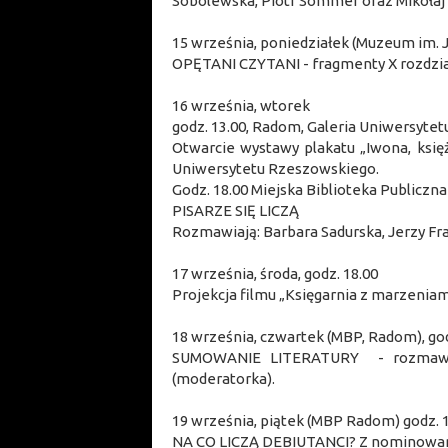
Sobolewska, Piotr Sommer oraz Mikołaj
15 września, poniedziałek (Muzeum im. 
OPĘTANI CZYTANI - fragmenty X rozdzia
16 września, wtorek
godz. 13.00, Radom, Galeria Uniwersyte
Otwarcie wystawy plakatu „Iwona, księ
Uniwersytetu Rzeszowskiego.
Godz. 18.00 Miejska Biblioteka Publicz
PISARZE SIĘ LICZĄ
Rozmawiają: Barbara Sadurska, Jerzy Fr
17 września, środa, godz. 18.00
Projekcja filmu „Księgarnia z marzeniam
18 września, czwartek (MBP, Radom), god
SUMOWANIE LITERATURY - rozmawiają
(moderatorka).
19 września, piątek (MBP Radom) godz. 
NA CO LICZĄ DEBIUTANCI? Z nominowan