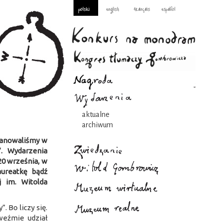
polski
english
français
español
aktualne
archiwum
planowaliśmy w
”. Wydarzenia
20 września, w
aureatkę bądź
j im. Witolda
. Bo liczy się.
weźmie udział