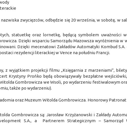
owody
iterackie
 nazwiska zwycięzców, odbędzie się 20 września, w sobotę, w sa
tych, statuetkę oraz lornetkę, będącą symbolem uważności w
mbrowicza. Dzięki wsparciu Samorządu Mazowsza wyróżnienia w w
minowani. Dzięki mecenatowi Zakładów Automatyki Kombud S.A. o
ostaci rezydencji literackiej w Vence na południu Francji.
 z wyjątkiem projekcji filmu „Księgarnia z marzeniami”, bilet
oncert Krystyny Prońko będą obowiązywały bezpłatne wejściówki
Witolda Gombrowicza we Wsoli, po wydarzeniu festiwalowym ora
omiu, także po wydarzeniu).
Radomia oraz Muzeum Witolda Gombrowicza. Honorowy Patronat 
itolda Gombrowicza są: Jarosław Krzyżanowski i Zakłady Auto
evelopment S.A., a Partnerem Strategicznym – Samorząd