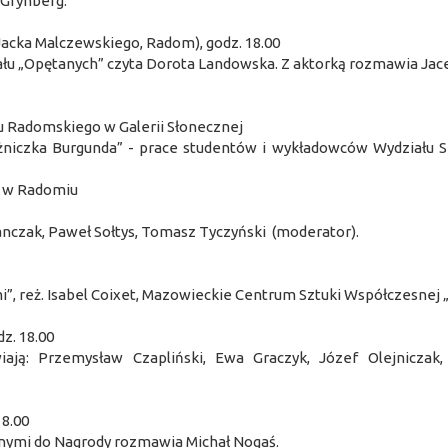
 Grynberg.
Jacka Malczewskiego, Radom), godz. 18.00
łu „Opętanych” czyta Dorota Landowska. Z aktorką rozmawia Jac
tu Radomskiego w Galerii Słonecznej
żniczka Burgunda” - prace studentów i wykładowców Wydziału S
na w Radomiu
anczak, Paweł Sołtys, Tomasz Tyczyński (moderator).
i”, reż. Isabel Coixet, Mazowieckie Centrum Sztuki Współczesnej 
z. 18.00
: Przemysław Czapliński, Ewa Graczyk, Józef Olejniczak,
18.00
ymi do Nagrody rozmawia Michał Nogaś.