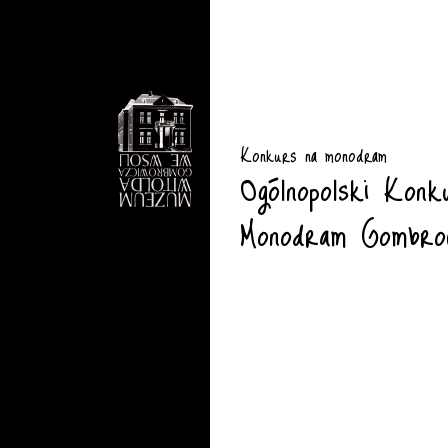
Konkurs na monodram
Ogólnopolski Konk
Monodram Gombrow