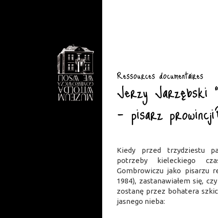
Ressources documentaires
Jerzy Jarzębski 
– pisarz prowincji
Kiedy przed trzydziestu p
potrzeby kieleckiego cz
Gombrowiczu jako pisarzu re
1984), zastanawiałem się, czy 
zostanę przez bohatera szki
jasnego nieba: