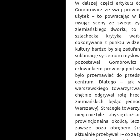
W dalszej części artykułu 
Gombrowicz ze swej prowincj
użytek – to powracając w kr
rysując sceny ze swego ży
ziemiańskiego dworku, to
szlachecka krytyka wart
dokonywana z punktu widze
kultury bardzo by się zaduf
sublimację systemom myślowy
pozostawał Gombrowicz
człowiekiem prowincji pod w
było przemawiać do przedst
centrum. Dlatego – jak 
warszawskiego towarzystwa
chętnie odgrywał rolę hrec
ziemiańskich będąc jedno
Warszawy). Strategia towarz
niego nie tyle – aby się utożs
prowincjonalna okolicą, lec
zawsze poza obrębem śro
aktualnie przebywał i – co za 