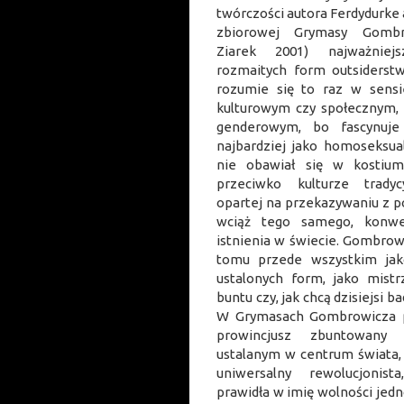
twórczości autora Ferdydurke
zbiorowej Grymasy Gombr
Ziarek 2001) najważniej
rozmaitych form outsiderstw
rozumie się to raz w sensi
kulturowym czy społecznym
genderowym, bo fascynuje
najbardziej jako homoseksuali
nie obawiał się w kostium
przeciwko kulturze tradycyj
opartej na przekazywaniu z p
wciąż tego samego, konwe
istnienia w świecie. Gombrow
tomu przede wszystkim jako 
ustalonych form, jako mistr
buntu czy, jak chcą dzisi
W Grymasach Gombrowicza p
prowincjusz zbuntowany 
ustalanym w centrum świata, 
uniwersalny rewolucjonist
prawidła w imię wolności jedno