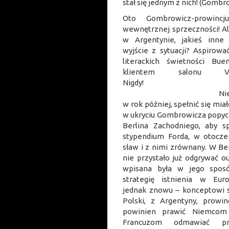
stał się jednym z nich! (Gombrow
Oto Gombrowicz-prowinc
wewnętrznej sprzeczności! Al
w Argentynie, jakieś inne 
wyjście z sytuacji? Aspirow
literackich świetności Bu
klientem salonu Vi
Nig
Niebawem jedn
w rok później, spełnić się mia
w ukryciu Gombrowicza popych
Berlina Zachodniego, aby 
stypendium Forda, w otoczen
sław i z nimi zrównany. W B
nie przystało już odgrywać out
wpisana była w jego sposó
strategię istnienia w Eur
jednak znowu – konceptowi s
Polski, z Argentyny, prowin
powinien prawić Niemcom 
Francuzom odmawiać p