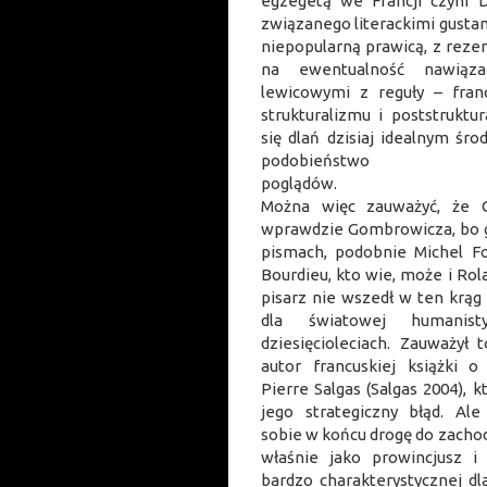
egzegetą we Francji czyni
związanego literackimi gusta
niepopularną prawicą, z reze
na ewentualność nawiąz
lewicowymi z reguły – fran
strukturalizmu i poststruktu
się dlań dzisiaj idealnym śr
podobieństwo
poglą
Można więc zauważyć, że G
wprawdzie Gombrowicza, bo
pismach, podobnie Michel Fo
Bourdieu, kto wie, może i Rola
pisarz nie wszedł w ten krąg 
dla światowej humanis
dziesięcioleciach. Zauważył
autor francuskiej książki 
Pierre Salgas (Salgas 2004), k
jego strategiczny błąd. Al
sobie w końcu drogę do zachodn
właśnie jako prowincjusz i
bardzo charakterystycznej dl