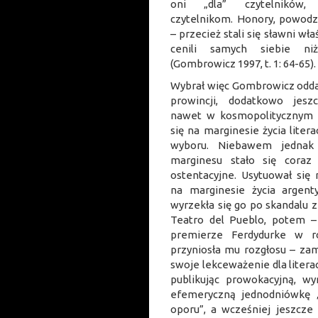
oni „dla” czytelników,
czytelnikom. Honory, powodz
– przecież stali się sławni wła
cenili samych siebie n
(Gombrowicz 1997, t. 1: 64-65).
Wybrał więc Gombrowicz odda
prowincji, dodatkowo jesz
nawet w kosmopolitycznym 
się na marginesie życia litera
wyboru. Niebawem jednak
marginesu stało się coraz
ostentacyjne. Usytuował się
na marginesie życia argenty
wyrzekła się go po skandalu 
Teatro del Pueblo, potem – 
premierze Ferdydurke w r
przyniosła mu rozgłosu – za
swoje lekceważenie dla literac
publikując prowokacyjną, w
efemeryczną jednodniówkę 
oporu”, a wcześniej jeszcze