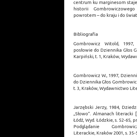
centrum ku marginesom staje s
historii Gombrowiczowego
powrotem – do kraju i do świa
Bibliografi
Gombrowicz Witold, 1997, 
posłowie do Dziennika Głos 
Karpiński, t. 1, Kraków, Wydaw
Gombrowicz W., 1997, Dzienni
do Dziennika Głos Gombrowicz
t. 3, Kraków, Wydawnictwo Lite
Jarzębski Jerzy, 1984, Dzied
„Słowo”. Almanach literacki [
Łódź, Wyd. Łódzkie, s. 52-65, p
Podglądanie Gombrowi
Literackie, Kraków 2001, s. 35-