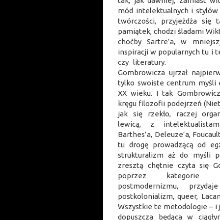
tak, jak dawniej; zamiast wi
mód intelektualnych i stylów 
twórczości, przyjeżdża się
pamiątek, chodzi śladami Wik
choćby Sartre’a, w mniejs
inspiracji w popularnych tu i 
czy literatury. Salg
Gombrowicza ujrzał najpierw
tylko swoiste centrum myśli 
XX wieku. I tak Gombrowicz
kręgu filozofii podejrzeń (Nie
jak się rzekło, raczej org
lewicą, z intelektualista
Barthes’a, Deleuze’a, Foucau
tu drogę prowadzącą od egz
strukturalizm aż do myśli po
zresztą chętnie czyta się
poprzez kategorie m
postmodernizmu, przyda
postkolonializm, queer, Laca
Wszystkie te metodologie – i 
dopuszcza będąca w ciągły