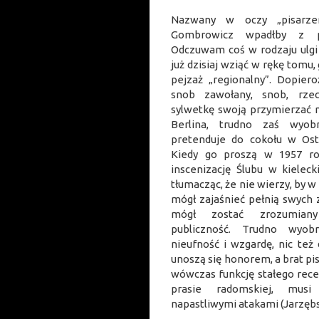
Nazwany w oczy „pisarzem
Gombrowicz wpadłby z p
Odczuwam coś w rodzaju ulgi
już dzisiaj wziąć w rękę tomu,
pejzaż „regionalny”. Dopiero
snob zawołany, snob, rze
sylwetkę swoją przymierzać m
Berlina, trudno zaś wyob
pretenduje do cokołu w Os
Kiedy go proszą w 1957 r
inscenizację Ślubu w kielec
tłumacząc, że nie wierzy, by 
mógł zajaśnieć pełnią swych z
mógł zostać zrozumian
publiczność. Trudno wyob
nieufność i wzgardę, nic też
unoszą się honorem, a brat pis
wówczas funkcję stałego rec
prasie radomskiej, mus
napastliwymi atakami (Jarzębsk