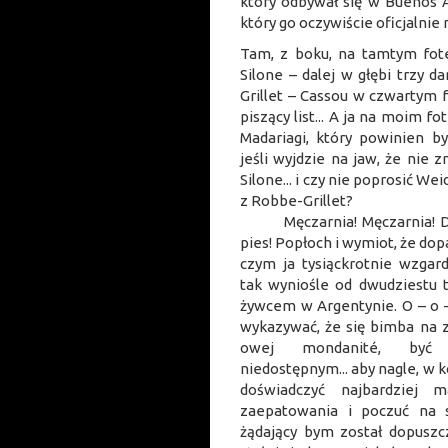
który odbywał się w Buenos A
który go oczywiście oficjalnie
Tam, z boku, na tamtym fote
Silone – dalej w głębi trzy 
Grillet – Cassou w czwartym f
piszący list... A ja na moim fo
Madariagi, który powinien b
jeśli wyjdzie na jaw, że nie z
Silone... i czy nie poprosić We
z Robbe-G
Męczarnia! Męczarnia! Du
pies! Popłoch i wymiot, że dop
czym ja tysiąckrotnie wzgard
tak wyniośle od dwudziestu 
żywcem w Argentynie. O – o 
wykazywać, że się bimba na z
owej mondanité, być 
niedostępnym... aby nagle, w ko
doświadczyć najbardziej m
zaepatowania i poczuć na 
żądający bym został dopuszc