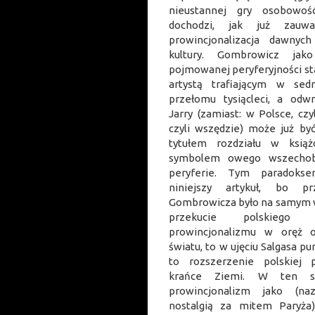
nieustannej gry osobowoś
dochodzi, jak już zauważ
prowincjonalizacja dawnyc
kultury. Gombrowicz jak
pojmowanej peryferyjności staj
artystą trafiającym w se
przełomu tysiącleci, a odw
Jarry (zamiast: w Polsce, czy
czyli wszędzie) może już by
tytułem rozdziału w książ
symbolem owego wszechob
peryferie. Tym paradoks
niniejszy artykuł, bo pr
Gombrowicza było na samym w
przekucie polskiego 
prowincjonalizmu w oręż o
światu, to w ujęciu Salgasa pu
to rozszerzenie polskiej 
krańce Ziemi. W ten s
prowincjonalizm jako (na
nostalgią za mitem Paryża