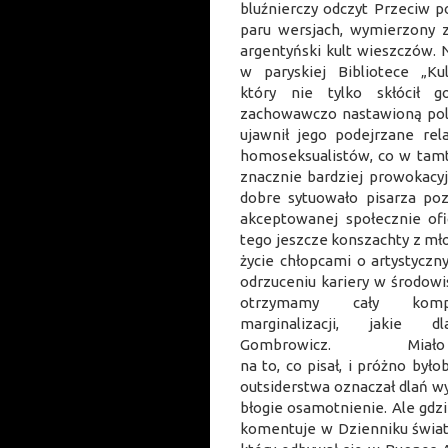
bluźnierczy odczyt Przeciw p
paru wersjach, wymierzony z
argentyński kult wieszczów. 
w paryskiej Bibliotece „Kul
który nie tylko skłócił g
zachowawczo nastawioną pols
ujawnił jego podejrzane rel
homoseksualistów, co w tamt
znacznie bardziej prowokacyjni
dobre sytuowało pisarza poz
akceptowanej społecznie ofi
tego jeszcze konszachty z mł
życie chłopcami o artystyczn
odrzuceniu kariery w środowi
otrzymamy cały kompl
marginalizacji, jakie 
Gombrowicz. Miało to 
na to, co pisał, i próżno by
outsiderstwa oznaczał dlań wy
błogie osamotnienie. Ale gdz
komentuje w Dzienniku świat