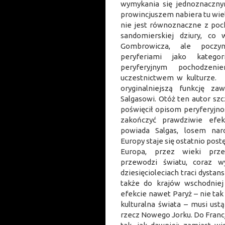
wymykania się jednoznaczny
prowincjuszem nabiera tu wie
nie jest równoznaczne z poc
sandomierskiej dziury, co 
Gombrowicza, ale poczy
peryferiami jako kategor
peryferyjnym pochodzeni
uczestnictwem w kultu
oryginalniejszą funkcję z
Salgasowi. Otóż ten autor sz
poświęcił opisom peryferyjnośc
zakończyć prawdziwie efek
powiada Salgas, losem nar
Europy staje się ostatnio post
Europa, przez wieki prz
przewodzi światu, coraz w
dziesięcioleciach traci dystans
także do krajów wschodniej 
efekcie nawet Paryż – nie tak
kulturalna świata – musi ust
rzecz Nowego Jorku. Do Francji