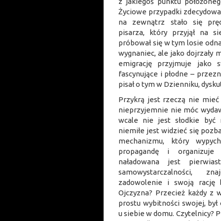
z jakiegoś punktu poł
Życiowe przypadki zdecydował
na zewnątrz stało się pr
pisarza, który przyjął na s
próbował się w tym losie odnal
wygnaniec, ale jako dojrzały my
emigrację przyjmuje jako 
fascynujące i płodne – przez
pisał o tym w Dzienniku, dysku
Przykrą jest rzeczą nie mieć
nieprzyjemnie nie móc wyda
wcale nie jest słodkie by
niemiłe jest widzieć się po
mechanizmu, który wypych
propagandę i organizuje 
naładowana jest pierwias
samowystarczalności, z
zadowolenie i swoją rację
Ojczyzna? Przecież każdy z 
prostu wybitności swojej, b
u siebie w domu. Czytelnicy? Pr