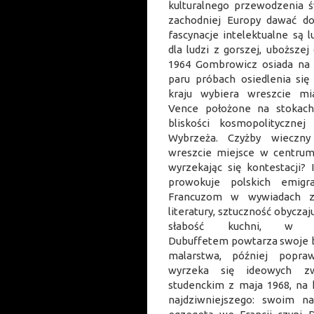
kulturalnego przewodzenia ś
zachodniej Europy dawać do
fascynacje intelektualne są 
dla ludzi z gorszej, uboższej
1964 Gombrowicz osiada na s
paru próbach osiedlenia się
kraju wybiera wreszcie mi
Vence położone na stokach
bliskości kosmopolityczne
Wybrzeża. Czyżby wieczny
wreszcie miejsce w centrum
wyrzekając się kontestacji?
prowokuje polskich emigr
Francuzom w wywiadach za
literatury, sztuczność obyczaju
słabość kuchni, w k
Dubuffetem powtarza swoje b
malarstwa, później popra
wyrzeka się ideowych 
studenckim z maja 1968, na 
najdziwniejszego: swoim n