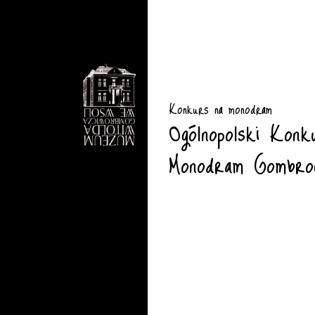
Konkurs na monodram
Ogólnopolski Konk
Monodram Gombrow