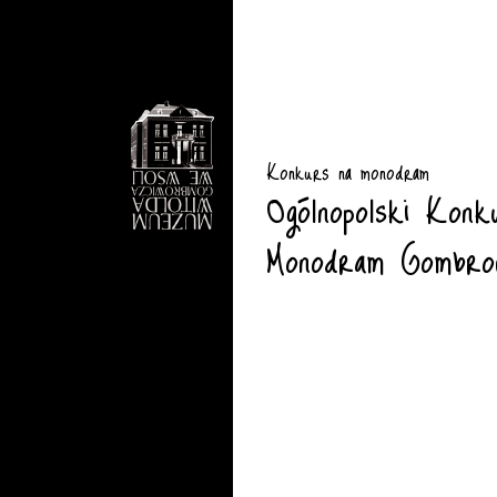
Konkurs na monodram
Ogólnopolski Konk
Monodram Gombrow