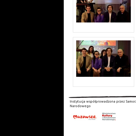
Instytucja współprowadzona przez Samor
Narodowego