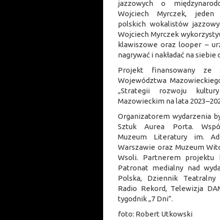
jazzowych o międzynarod
Wojciech Myrczek, jeden 
polskich wokalistów jazzowy
Wojciech Myrczek wykorzysty
klawiszowe oraz looper – ur
nagrywać i nakładać na siebie 
Projekt finansowany ze 
Województwa Mazowieckiego
„Strategii rozwoju kult
Mazowieckim na lata 2023–202
Organizatorem wydarzenia był
Sztuk Aurea Porta. Współ
Muzeum Literatury im. A
Warszawie oraz Muzeum Wit
Wsoli. Partnerem projektu b
Patronat medialny nad wyda
Polska, Dziennik Teatralny
Radio Rekord, Telewizja DAM
tygodnik „7 Dni”.
foto: Robert Utkowski