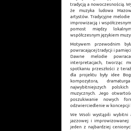
tradycją a nowoczesnością. W
że muzyka ludowa Mazows
artystów. Tradycyjne melodie 
improwizacją i współczesnym
pomost między lokalny
współczesnym językiem muzy
Motywem przewodnim była
powracającej tradycji i pamięc
Dawne melodie powrac
interpretacjach, tworząc 
spotkaniu przeszłości z teraźn
dla projektu były idee Bo
kompozytora, dramatu
najwybitniejszych polskic
muzycznych. Jego otwartoś
poszukiwanie nowych for
odzwierciedlenie w koncepcji 
We Wsoli wystąpili wybitni a
jazzowej i improwizowanej:
jeden z najbardziej ceniony