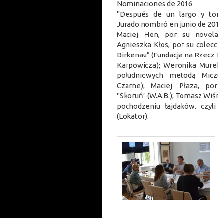
Nominaciones de 2016
"Después de un largo y to
Jurado nombró en junio de 201
Maciej Hen, por su novela "
Agnieszka Kłos, por su colec
Birkenau” (Fundacja na Rzecz Ku
Karpowicza); Weronika Murek
południowych metodą Micz
Czarne); Maciej Płaza, po
"Skoruń” (W.A.B.); Tomasz Wiśn
pochodzeniu łajdaków, czyl
(Lokator).