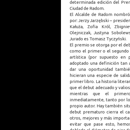
determinada edición del Prem
Ciudad de Radom.
El Alcalde de Radom nombró
por: Jerzy Jarzębski – preside
Kałuża, Zofia Król, Zbigni
Olejniczak, Justyna Sobolews
Jurado es Tomasz Tyczyński.
El premio se otorga por el deb
como el primer o el segundo 
artística (por supuesto en 
adoptado una definición tan 
dar una oportunidad tambi
hicieran una especie de salida
primer libro. La historia liter
que el debut adecuado y valios
mientras que el primero
inmediatamente, tanto por lo
propio autor. Hay también sit
debut prematuro cierra el ca
otros, mejores y más importa
evitar que pase esto, hemos