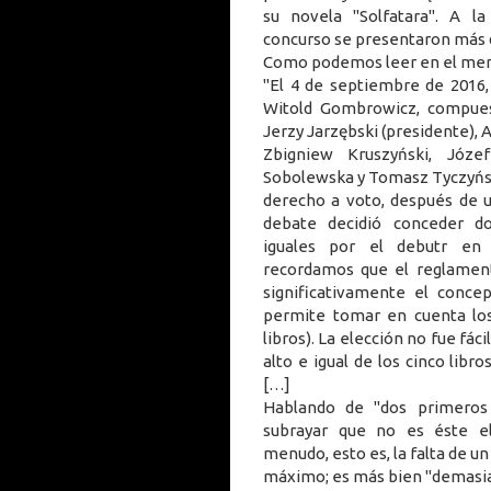
su novela "Solfatara". A la
concurso se presentaron más d
Como podemos leer en el mens
"El 4 de septiembre de 2016,
Witold Gombrowicz, compue
Jerzy Jarzębski (presidente), A
Zbigniew Kruszyński, Józef
Sobolewska y Tomasz Tyczyńsk
derecho a voto, después de 
debate decidió conceder d
iguales por el debutr en
recordamos que el reglamen
significativamente el conce
permite tomar en cuenta lo
libros). La elección no fue fác
alto e igual de los cinco libro
[…]
Hablando de "dos primeros
subrayar que no es éste e
menudo, esto es, la falta de un
máximo; es más bien "demasia