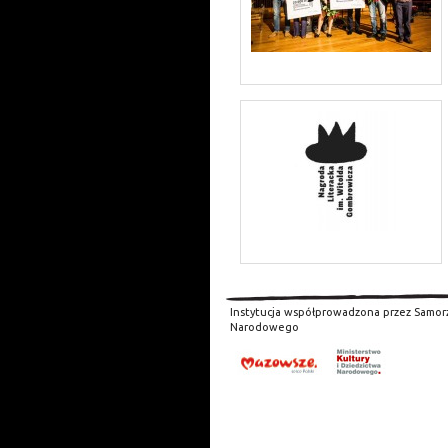
Instytucja współprowadzona przez Samor
Narodowego