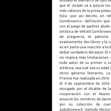
doblado el diámetro de ojos de
que el Jurado va a pescar l
más valiosos de la prosa polac
Esta –por así decirlo, en re
Gombrowicz– definición que
con el juego de ajedrez alude 
artística de Witold Gombrowic
de preguerra, el patrono
exactamente dos libros y la 
es en parte una reacción a la d
debut verdadero del autor. El
no implica más limitaciones:
todo autor de su primer o s
artística, sea cual sea su edad
otros géneros literarios. L
Premio fue realizada en 2016.
El 4 de septiembre de 2016 
otorgado por el Alcalde de 
cooperación con el Museo
anunció los nombres de laur
por su colección de cuen
południowych metodą Miczuri