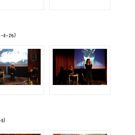
-11-25)
1)