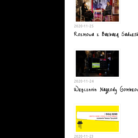
2020-11-25
Rozmowa z Barbarą Sadursk
2020-11-24
Wręczenie Nagrody Gombrow
2020-11-23