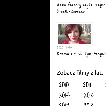
Adam Ferency czyta fragmen
Gierak-Onoszko
2020-10-30
Rozmowa z Justyną Bargiels
Zobacz filmy z lat:
2010
2011
2014
2015
2017
2018