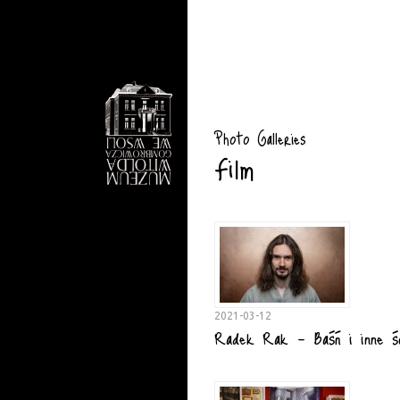
Photo Galleries
Film
2021-03-12
Radek Rak - Baśń i inne ś