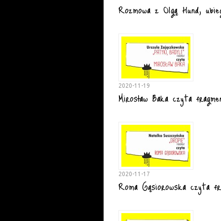
Rozmowa z Olgą Hund, ubieg
2020-11-19
Mirosław Baka czyta fragme
2020-11-17
Roma Gąsiorowska czyta fr