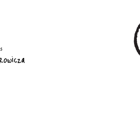
rs
rowicza