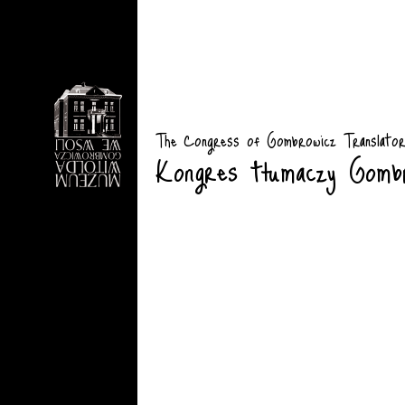
The Congress of Gombrowicz Translato
Kongres tłumaczy Gomb