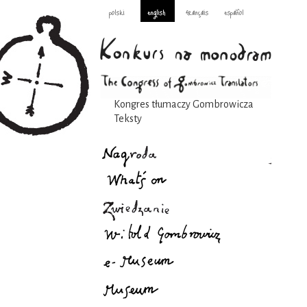
polski
english
français
español
Kongres tłumaczy Gombrowicza
Teksty