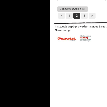
Zobacz wszystkie (3)
<
1
2
3
>
Instytucja współprowadzona przez Samor
Narodowego