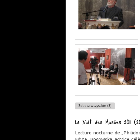
Zobacz wszystkie (3)
La Nuit des Musées 2011 (20
Lecture nocturne de „Philido
Edyta Jungowska, actrice célèb