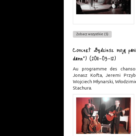
Zobacz wszystkie (5)
Concert „Będziesz moją pan
dame”) (2011-03-12)
Au programme des chanson
Jonasz Kofta, Jeremi Przyb
Wojciech Młynarski, Włodzimi
Stachura.