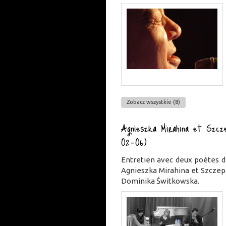
Zobacz wszystkie (8)
Agnieszka Mirahina et Szcz
02-06)
Entretien avec deux poètes d
Agnieszka Mirahina et Szczep
Dominika Świtkowska.