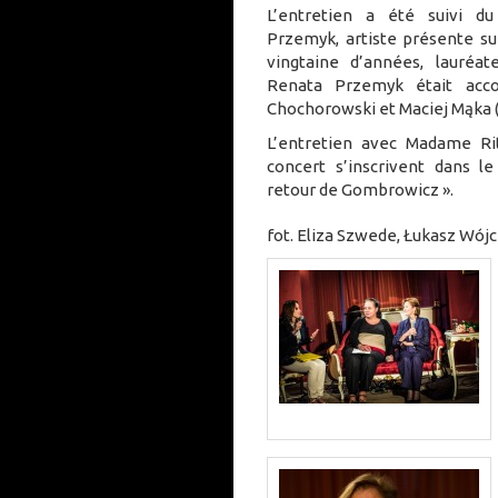
L’entretien a été suivi d
Przemyk, artiste présente su
vingtaine d’années, lauréa
Renata Przemyk était acc
Chochorowski et Maciej Mąka (
L’entretien avec Madame R
concert s’inscrivent dans l
retour de Gombrowicz ».
fot. Eliza Szwede, Łukasz Wójc