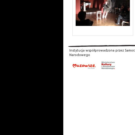
Instytucja współprowadzona przez Samor
Narodowego