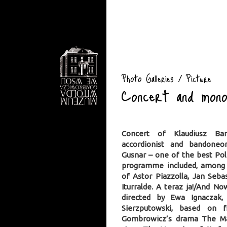
Photo Galleries / Picture
Concert and mon
Concert of Klaudiusz Bar
accordionist and bandoneo
Gusnar – one of the best Pol
programme included, among 
of Astor Piazzolla, Jan Seb
Iturralde. A teraz ja!/And 
directed by Ewa Ignaczak,
Sierzputowski, based on 
Gombrowicz’s drama The Ma