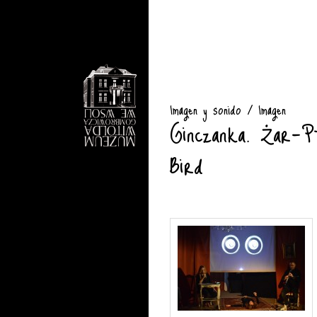
Imagen y sonido / Imagen
Ginczanka. Żar–P
Bird