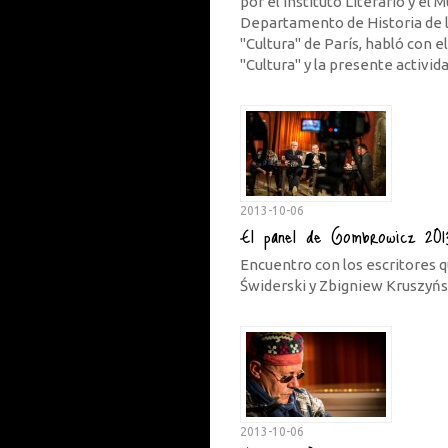
por el Instituto Literario y e
Departamento de Historia de la
"Cultura" de París, habló con el
"Cultura" y la presente activid
2013-10-06
El panel de Gombrowicz 201
Encuentro con los escritores qu
Świderski y Zbigniew Kruszyńs
2013-10-06