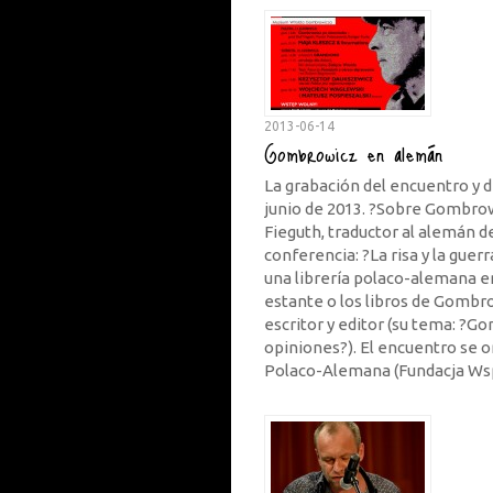
2013-06-14
Gombrowicz en alemán
La grabación del encuentro y d
junio de 2013. ?Sobre Gombrowi
Fieguth, traductor al alemán d
conferencia: ?La risa y la gue
una librería polaco-alemana en
estante o los libros de Gombro
escritor y editor (su tema: ?G
opiniones?). El encuentro se o
Polaco-Alemana (Fundacja Wsp