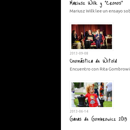
Mariusz Wilk y "Cronos"
Mariusz Wilk lee un ensayo sob
2013-09-08
Onomástica de Witold
Encuentro con Rita Gombrowic
2013-06-14
Ganas de Gombrowicz 2013