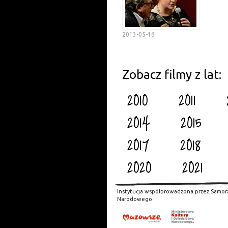
2013-05-16
Zobacz filmy z lat:
2010
2011
2014
2015
2017
2018
2020
2021
Instytucja współprowadzona przez Samor
Narodowego