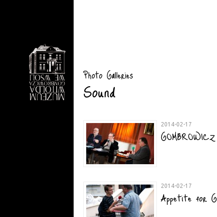
Photo Galleries
Sound
2014-02-17
GOMBROWICZ 
2014-02-17
Appetite for G