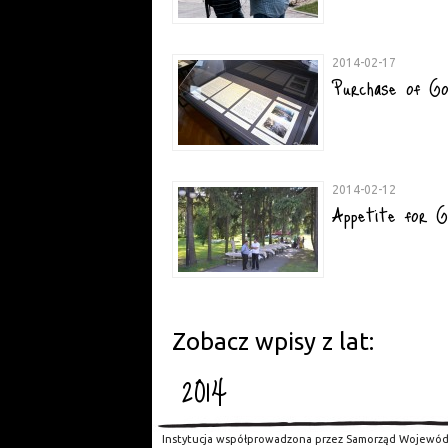
2014-02-17
Purchase of Go
2014-02-12
Appetite for G
Zobacz wpisy z lat:
2014
Instytucja współprowadzona przez Samorząd Wojewód