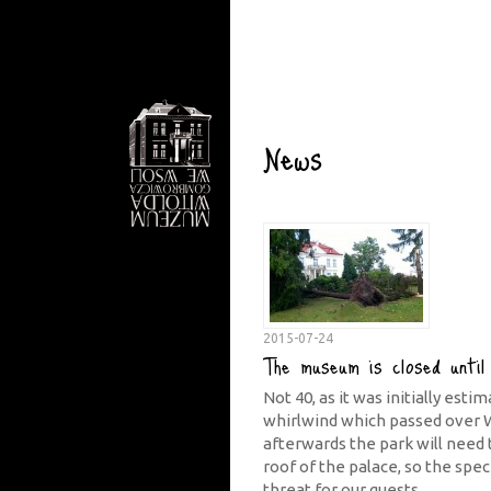
News
2015-07-24
The museum is closed until
Not 40, as it was initially est
whirlwind which passed over 
afterwards the park will need
roof of the palace, so the spe
threat for our guests.