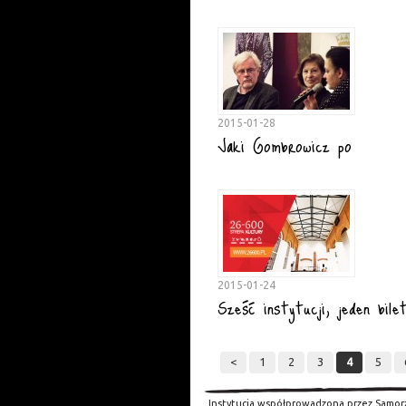
2015-01-28
Jaki Gombrowicz po
2015-01-24
Sześć instytucji, jeden bile
<
1
2
3
4
5
Instytucja współprowadzona przez Samor