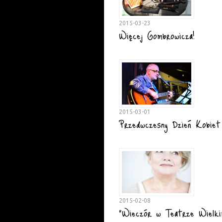
2015-03-23
Więcej Gombrowicza!
2015-03-01
Przedwczesny Dzień Kobiet
2015-02-08
"Wieczór w Teatrze Wielki