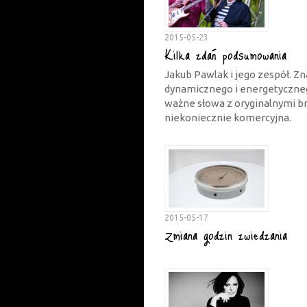
2015-05-23
Kilka zdań podsumowania
Jakub Pawlak i jego zespół. Zn
dynamicznego i energetyczneg
ważne słowa z oryginalnymi br
niekoniecznie komercyjna.
2015-05-17
Zmiana godzin zwiedzania