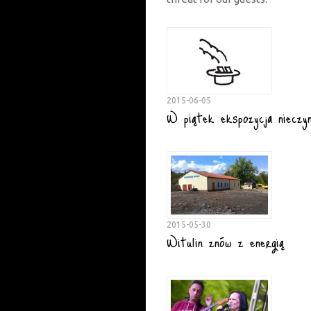
2015-06-05
W piątek ekspozycja nieczy
2015-05-30
Witulin znów z energią