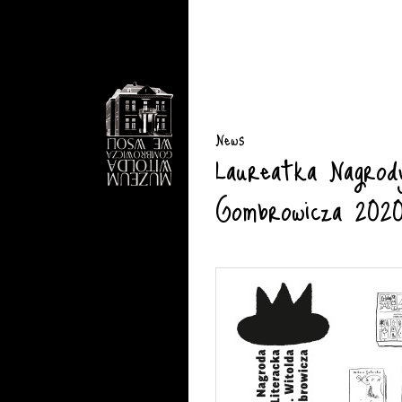
News
Laureatka Nagrod
Gombrowicza 202