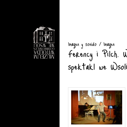
Imagen y sonido / Imagen
Ferency i Pilch. 
spektakl we Wsol