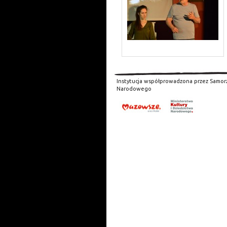
Instytucja współprowadzona przez Samor
Narodowego